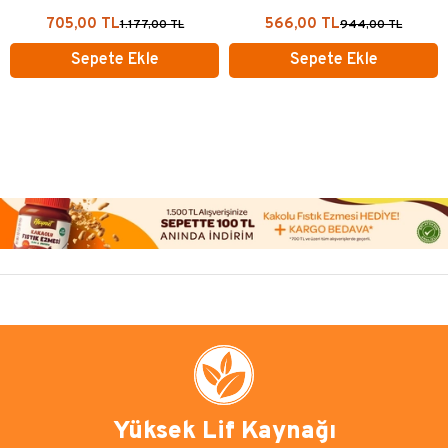
705,00 TL
566,00 TL
1.177,00 TL
944,00 TL
Sepete Ekle
Sepete Ekle
Yüksek Lif Kaynağı