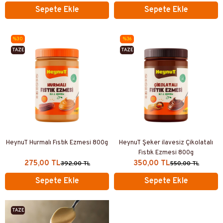
Sepete Ekle
Sepete Ekle
%30
%36
TAZE
TAZE
ÜRETİM
ÜRETİM
HeynuT Hurmalı Fıstık Ezmesi 800g
HeynuT Şeker ilavesiz Çikolatalı
Fıstık Ezmesi 800g
275,00 TL
350,00 TL
392,00 TL
550,00 TL
Sepete Ekle
Sepete Ekle
TAZE
ÜRETIM