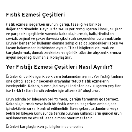
Fıstık Ezmesi Çeşitleri
Fıstık ezmesi seçerken ürünün içeriği, tazeliği ve birlikte
değerlendirilmelidir. HeynuT’ta %100 yer fıstığı içeren klasik, akışkan
ve parçacıklı çeşitlerin yanında kakaolu, hurmalı, ballı, Hindistan
cevizli, orijinal ve şeker ilavesiz çikolatalı seçenekler bulunmaktadır.
Ürünler benzer bir kullanım alanına sahip olsa da, içindekiler listesi ve
kıvam bakımından birbirinden ayrılır. Etiket bilgilerini okumak ve
karşılaştırmak, damak zevkinize ve günlük tüketim alışkanlıklarınıza
uygun seçeneği bulmanızı kolaylaştırır.
Yer Fıstığı Ezmesi Çeşitleri Nasıl Ayrılır?
Ürünler öncelikle içerik ve kıvam bakımından ayrılır. Yer fıstığı tadının
öne çıktığı sade bir seçenek arayanlar %100 fıstık ezmelerini
inceleyebilir. Kakao, hurma, bal veya Hindistan cevizi içeren çeşitler
ise farklı tatları tercih edenler için alternatif oluşturur.
Ürün adında bir bileşenin belirtilmesi, içeriğin tamamını göstermez.
Kakaolu, hurmalı veya ballı bir fıstık ezmesi seçerken ambalajdaki
içindekilerin sırası kontrol edilmelidir. İlave şeker, tatlandırıcı veya
belirli bir bileşen konusunda tercihi bulunan kullanıcıların güncel ürün
açıklamasını ve etiketi esas alması önerilmektedir.
Ürünleri karşılaştırıken şu bilgiler incelenebilir: