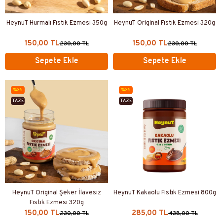
HeynuT Hurmalı Fıstık Ezmesi 350g
HeynuT Original Fıstık Ezmesi 320g
150,00 TL
150,00 TL
230,00 TL
230,00 TL
Sepete Ekle
Sepete Ekle
%35
%35
TAZE
TAZE
ÜRETİM
ÜRETİM
HeynuT Original Şeker İlavesiz
HeynuT Kakaolu Fıstık Ezmesi 800g
Fıstık Ezmesi 320g
150,00 TL
285,00 TL
230,00 TL
438,00 TL