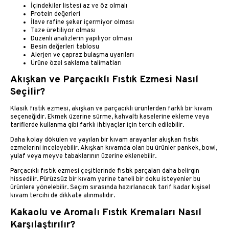
İçindekiler listesi az ve öz olmalı
Protein değerleri
İlave rafine şeker içermiyor olması
Taze üretiliyor olması
Düzenli analizlerin yapılıyor olması
Besin değerleri tablosu
Alerjen ve çapraz bulaşma uyarıları
Ürüne özel saklama talimatları
Akışkan ve Parçacıklı Fıstık Ezmesi Nasıl
Seçilir?
Klasik fıstık ezmesi, akışkan ve parçacıklı ürünlerden farklı bir kıvam
seçeneğidir. Ekmek üzerine sürme, kahvaltı kaselerine ekleme veya
tariflerde kullanma gibi farklı ihtiyaçlar için tercih edilebilir.
Daha kolay dökülen ve yayılan bir kıvam arayanlar akışkan fıstık
ezmelerini inceleyebilir. Akışkan kıvamda olan bu ürünler pankek, bowl,
yulaf veya meyve tabaklarının üzerine eklenebilir.
Parçacıklı fıstık ezmesi çeşitlerinde fıstık parçaları daha belirgin
hissedilir. Pürüzsüz bir kıvam yerine taneli bir doku isteyenler bu
ürünlere yönelebilir. Seçim sırasında hazırlanacak tarif kadar kişisel
kıvam tercihi de dikkate alınmalıdır.
Kakaolu ve Aromalı Fıstık Kremaları Nasıl
Karşılaştırılır?