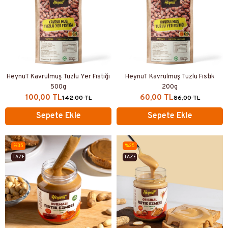
HeynuT Kavrulmuş Tuzlu Yer Fıstığı
HeynuT Kavrulmuş Tuzlu Fıstık
500g
200g
100,00 TL
60,00 TL
142,00 TL
86,00 TL
Sepete Ekle
Sepete Ekle
%35
%35
TAZE
TAZE
ÜRETIM
ÜRETİM