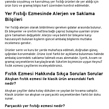
yanında soyulmuş ve kavrulmuş yer fıstığı ürünleri de yer aldığı için
ürün türü ve gramaj bilgisi kart üzerinden kontrol edilmelidir.
Yer Fıstığı Ezmesinde Alerjen ve Saklama
Bilgileri
Yer fıstığı alerjen olarak bildirilmesi gereken gıdalar arasında bulunur.
Ek bileşenler ve üretim hattına bağlı çapraz bulaşma uyarıları ürüne
göre tamamen değişebilir. Alerjisi veya belirli bir bileşene karşı
hassasiyeti bulunan kişilerin güncel ambalaj bilgilerini mutlaka
incelemesi gerekir.
Ürünler serin ve kuru bir yerde muhafaza edilmeli, doğrudan güneş
ışığından korunmalıdır. Ürüne özel farklı bir açıklama bulunması halinde
ambalaj üzerindeki saklama talimatı esas alınmalıdır. İçerik, kıvam ve
gramaj seçeneklerini karşılaştırarak tüketim biçiminize uygun HeynuT
fıstık ezmesi çeşitlerini inceleyebilirsiniz.
Fıstık Ezmesi Hakkında Sıkça Sorulan Sorular
Akışkan fıstık ezmesi ile klasik ürün arasındaki fark
nedir?
Akışkan çeşitler daha kolay dökülen ve yayılan bir kıvama sahiptir.
Klasik ürünler ise akışkan ve parçacıklı seçeneklerden farklı bir doku
sunar.
Parçacıklı yer fıstığı ezmesi nedir?