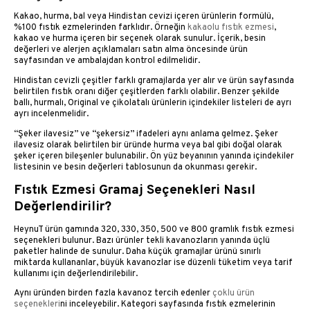
Kakao, hurma, bal veya Hindistan cevizi içeren ürünlerin formülü,
%100 fıstık ezmelerinden farklıdır. Örneğin
kakaolu fıstık ezmesi
,
kakao ve hurma içeren bir seçenek olarak sunulur. İçerik, besin
değerleri ve alerjen açıklamaları satın alma öncesinde ürün
sayfasından ve ambalajdan kontrol edilmelidir.
Hindistan cevizli çeşitler farklı gramajlarda yer alır ve ürün sayfasında
belirtilen fıstık oranı diğer çeşitlerden farklı olabilir. Benzer şekilde
ballı, hurmalı, Original ve çikolatalı ürünlerin içindekiler listeleri de ayrı
ayrı incelenmelidir.
“Şeker ilavesiz” ve “şekersiz” ifadeleri aynı anlama gelmez. Şeker
ilavesiz olarak belirtilen bir üründe hurma veya bal gibi doğal olarak
şeker içeren bileşenler bulunabilir. Ön yüz beyanının yanında içindekiler
listesinin ve besin değerleri tablosunun da okunması gerekir.
Fıstık Ezmesi Gramaj Seçenekleri Nasıl
Değerlendirilir?
HeynuT ürün gamında 320, 330, 350, 500 ve 800 gramlık fıstık ezmesi
seçenekleri bulunur. Bazı ürünler tekli kavanozların yanında üçlü
paketler halinde de sunulur. Daha küçük gramajlar ürünü sınırlı
miktarda kullananlar, büyük kavanozlar ise düzenli tüketim veya tarif
kullanımı için değerlendirilebilir.
Aynı üründen birden fazla kavanoz tercih edenler
çoklu ürün
seçenekleri
ni inceleyebilir. Kategori sayfasında fıstık ezmelerinin