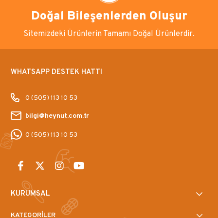
Doğal Bileşenlerden Oluşur
Sitemizdeki Ürünlerin Tamamı Doğal Ürünlerdir.
WHATSAPP DESTEK HATTI
0 (505) 113 10 53
bilgi@heynut.com.tr
0 (505) 113 10 53
KURUMSAL
KATEGORİLER