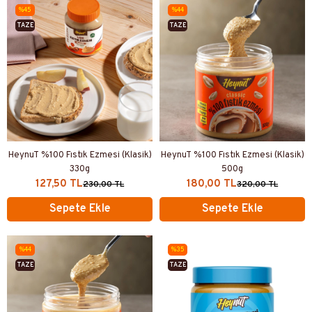
%45
%44
TAZE
TAZE
ÜRETIM
ÜRETIM
HeynuT %100 Fıstık Ezmesi (Klasik)
HeynuT %100 Fıstık Ezmesi (Klasik)
330g
500g
127,50 TL
180,00 TL
230,00 TL
320,00 TL
Sepete Ekle
Sepete Ekle
%44
%35
TAZE
TAZE
ÜRETIM
ÜRETIM