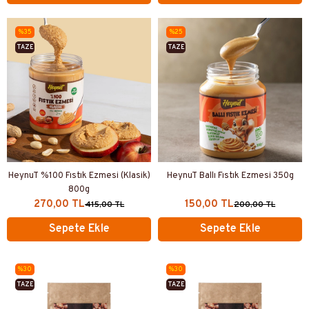
%35
%25
TAZE
TAZE
ÜRETIM
ÜRETIM
HeynuT %100 Fıstık Ezmesi (Klasik)
HeynuT Ballı Fıstık Ezmesi 350g
800g
270,00 TL
150,00 TL
415,00 TL
200,00 TL
Sepete Ekle
Sepete Ekle
%30
%30
TAZE
TAZE
ÜRETIM
ÜRETIM