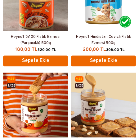
HeynuT %100 Fıstık Ezmesi
HeynuT Hindistan Cevizli Fıstık
(Parçacıklı) 500g
Ezmesi 500g
180,00 TL
200,00 TL
320,00 TL
308,00 TL
Sepete Ekle
Sepete Ekle
%35
%35
TAZE
TAZE
ÜRETIM
ÜRETIM