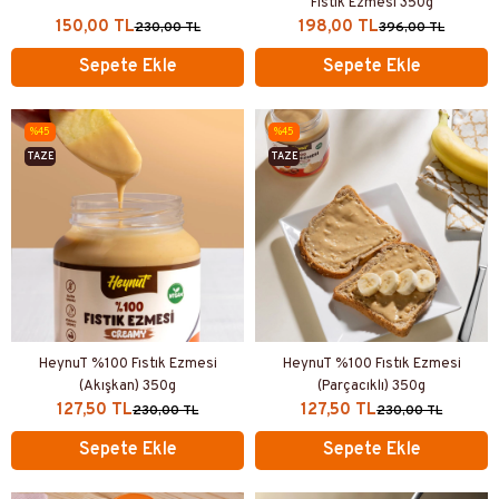
Fıstık Ezmesi 350g
150,00 TL
198,00 TL
230,00 TL
396,00 TL
Sepete Ekle
Sepete Ekle
%45
%45
TAZE
TAZE
ÜRETIM
ÜRETIM
HeynuT %100 Fıstık Ezmesi
HeynuT %100 Fıstık Ezmesi
(Akışkan) 350g
(Parçacıklı) 350g
127,50 TL
127,50 TL
230,00 TL
230,00 TL
Sepete Ekle
Sepete Ekle