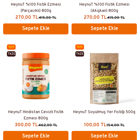
HeynuT %100 Fıstık Ezmesi
HeynuT %100 Fıstık Ezmesi
(Parçacıklı) 800g
(Akışkan) 800g
270,00 TL
270,00 TL
415,00 TL
415,00 TL
Sepete Ekle
Sepete Ekle
%35
%35
TAZE
TAZE
ÜRETIM
ÜRETIM
HeynuT Hindistan Cevizli Fıstık
HeynuT Soyulmuş Yer Fıstığı 500g
Ezmesi 800g
300,00 TL
100,00 TL
462,00 TL
154,00 TL
Sepete Ekle
Sepete Ekle