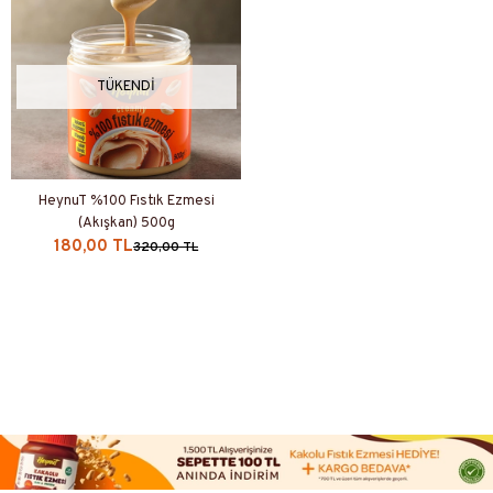
TÜKENDI
HeynuT %100 Fıstık Ezmesi
(Akışkan) 500g
180,00 TL
320,00 TL