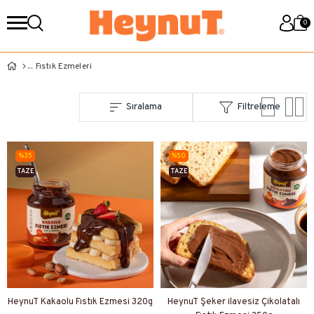
0
Fıstık Ezmeleri
Sıralama
Filtreleme
%35
%50
TAZE
TAZE
ÜRETIM
ÜRETIM
HeynuT Kakaolu Fıstık Ezmesi 320g
HeynuT Şeker ilavesiz Çikolatalı