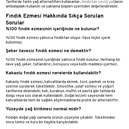
Tariflerde farklı yağ alternatifleri kullananlar,
Hindistan cevizi yağ
larını
ambalajdaki kullanım ve saklama bilgileri üzerinden değerlendirebilir.
Fındık Ezmesi Hakkında Sıkça Sorulan
Sorular
%100 fındık ezmesinin içeriğinde ne bulunur?
%100 fındık ezmesi yalnızca fındıktan oluşur. İlave hiçbir içerik
bulunmaz.
Şeker ilavesiz fındık ezmesi ne demektir?
%100 fındık ezmesinin içeriğinde yalnızca fındık bulunur. Herhangi bir
ilave yağ, şeker, tatlandırıcı, koruyucu veya katkı maddesi içermez.
Kakaolu fındık ezmesi nerelerde kullanılabilir?
Kakaolu fındık ezmesi, kahvaltılarda ekmek, tost, pankek ve krep
üzerine sürülerek tüketilebilir. Smoothie, yulaf ezmesi ve yoğurt
tariflerine eklenebilir; kek, kurabiye, muffin ve pasta gibi tatlılarda
dolgu veya sos olarak kullanılabilir. Doğal lezzeti sayesinde hem
kahvaltılarda hem de sağlıklı atıştırmalıklarda pratik bir alternatiftir.
Yüzeyde yağ birikmesi normal midir?
Fındığın doğal yağı zamanla ürünün yüzeyine çıkabilir. Tüketmeden
önce temiz ve kuru bir kaşıkla karıştırılabilir.