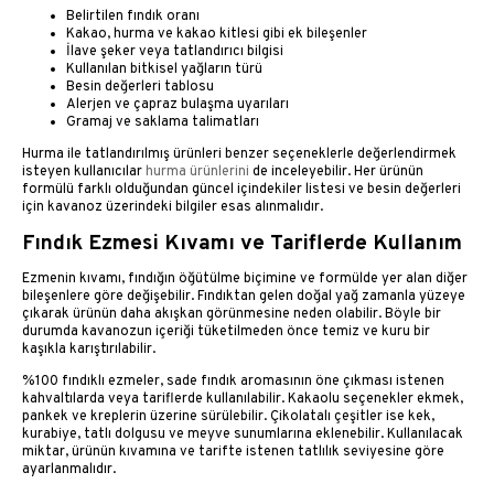
Belirtilen fındık oranı
Kakao, hurma ve kakao kitlesi gibi ek bileşenler
İlave şeker veya tatlandırıcı bilgisi
Kullanılan bitkisel yağların türü
Besin değerleri tablosu
Alerjen ve çapraz bulaşma uyarıları
Gramaj ve saklama talimatları
Hurma ile tatlandırılmış ürünleri benzer seçeneklerle değerlendirmek
isteyen kullanıcılar
hurma ürünlerini
de inceleyebilir. Her ürünün
formülü farklı olduğundan güncel içindekiler listesi ve besin değerleri
için kavanoz üzerindeki bilgiler esas alınmalıdır.
Fındık Ezmesi Kıvamı ve Tariflerde Kullanım
Ezmenin kıvamı, fındığın öğütülme biçimine ve formülde yer alan diğer
bileşenlere göre değişebilir. Fındıktan gelen doğal yağ zamanla yüzeye
çıkarak ürünün daha akışkan görünmesine neden olabilir. Böyle bir
durumda kavanozun içeriği tüketilmeden önce temiz ve kuru bir
kaşıkla karıştırılabilir.
%100 fındıklı ezmeler, sade fındık aromasının öne çıkması istenen
kahvaltılarda veya tariflerde kullanılabilir. Kakaolu seçenekler ekmek,
pankek ve kreplerin üzerine sürülebilir. Çikolatalı çeşitler ise kek,
kurabiye, tatlı dolgusu ve meyve sunumlarına eklenebilir. Kullanılacak
miktar, ürünün kıvamına ve tarifte istenen tatlılık seviyesine göre
ayarlanmalıdır.