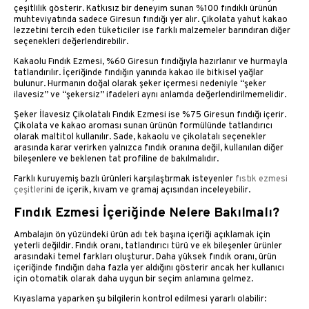
çeşitlilik gösterir. Katkısız bir deneyim sunan %100 fındıklı ürünün
muhteviyatında sadece Giresun fındığı yer alır. Çikolata yahut kakao
lezzetini tercih eden tüketiciler ise farklı malzemeler barındıran diğer
seçenekleri değerlendirebilir.
Kakaolu Fındık Ezmesi, %60 Giresun fındığıyla hazırlanır ve hurmayla
tatlandırılır. İçeriğinde fındığın yanında kakao ile bitkisel yağlar
bulunur. Hurmanın doğal olarak şeker içermesi nedeniyle “şeker
ilavesiz” ve “şekersiz” ifadeleri aynı anlamda değerlendirilmemelidir.
Şeker İlavesiz Çikolatalı Fındık Ezmesi ise %75 Giresun fındığı içerir.
Çikolata ve kakao aroması sunan ürünün formülünde tatlandırıcı
olarak maltitol kullanılır. Sade, kakaolu ve çikolatalı seçenekler
arasında karar verirken yalnızca fındık oranına değil, kullanılan diğer
bileşenlere ve beklenen tat profiline de bakılmalıdır.
Farklı kuruyemiş bazlı ürünleri karşılaştırmak isteyenler
fıstık ezmesi
çeşitleri
ni de içerik, kıvam ve gramaj açısından inceleyebilir.
Fındık Ezmesi İçeriğinde Nelere Bakılmalı?
Ambalajın ön yüzündeki ürün adı tek başına içeriği açıklamak için
yeterli değildir. Fındık oranı, tatlandırıcı türü ve ek bileşenler ürünler
arasındaki temel farkları oluşturur. Daha yüksek fındık oranı, ürün
içeriğinde fındığın daha fazla yer aldığını gösterir ancak her kullanıcı
için otomatik olarak daha uygun bir seçim anlamına gelmez.
Kıyaslama yaparken şu bilgilerin kontrol edilmesi yararlı olabilir: