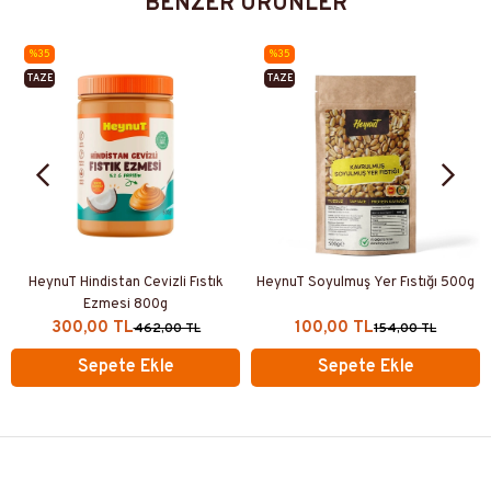
BENZER ÜRÜNLER
%35
%35
TAZE
TAZE
ÜRETIM
ÜRETIM
HeynuT Hindistan Cevizli Fıstık
HeynuT Soyulmuş Yer Fıstığı 500g
Ezmesi 800g
300,00 TL
100,00 TL
462,00 TL
154,00 TL
Sepete Ekle
Sepete Ekle