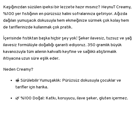
Kaşığınızdan süzülen ipeksi bir lezzete hazır mısınız? HeynuT Creamy,
%100 yer fıstığının en pürüzsüz halini sofralarınıza getiriyor. Ağızda
dağılan yumuşacık dokusuyla hem ekmeğinize sürmek çok kolay hem
de tariflerinizde kullanmak çok pratik.
İçerisinde fıstıktan başka hiçbir şey yok!
Şeker ilavesiz
,
tuzsuz
ve
yağ
ilavesiz
formülüyle doğallığı garanti ediyoruz. 350 gramlık büyük
kavanozuyla tüm ailenin kahvaltı keyfine ve sağlıklı atıştırmalık
ihtiyacına uzun süre eşlik eder.
Neden Creamy?
🍯
Sürülebilir Yumuşaklık:
Pürüzsüz dokusuyla çocuklar ve
tarifler için harika.
🌿
%100 Doğal:
Katkı, koruyucu, ilave şeker, gluten içermez.