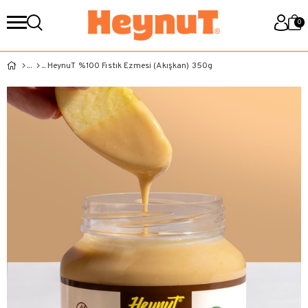
0
HeynuT %100 Fıstık Ezmesi (Akışkan) 350g