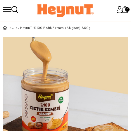
0
HeynuT %100 Fıstık Ezmesi (Akışkan) 800g