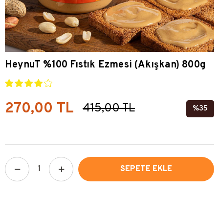
HeynuT %100 Fıstık Ezmesi (Akışkan) 800g
270,00 TL
415,00 TL
35