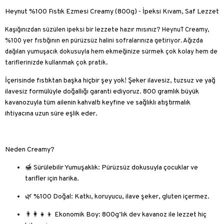
Heynut %100 Fıstık Ezmesi Creamy (800g) - İpeksi Kıvam, Saf Lezzet
Kaşığınızdan süzülen ipeksi bir lezzete hazır mısınız? HeynuT Creamy,
%100 yer fıstığının en pürüzsüz halini sofralarınıza getiriyor. Ağızda
dağılan yumuşacık dokusuyla hem ekmeğinize sürmek çok kolay hem de
tariflerinizde kullanmak çok pratik.
İçerisinde fıstıktan başka hiçbir şey yok!
Şeker ilavesiz
,
tuzsuz
ve
yağ
ilavesiz
formülüyle doğallığı garanti ediyoruz. 800 gramlık büyük
kavanozuyla tüm ailenin kahvaltı keyfine ve sağlıklı atıştırmalık
ihtiyacına uzun süre eşlik eder.
Neden Creamy?
🍯
Sürülebilir Yumuşaklık:
Pürüzsüz dokusuyla çocuklar ve
tarifler için harika.
🌿
%100 Doğal:
Katkı, koruyucu, ilave şeker, gluten içermez.
👨‍👩‍👧‍👦
Ekonomik Boy:
800g’lık dev kavanoz ile lezzet hiç