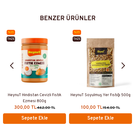
BENZER ÜRÜNLER
%35
%35
TAZE
TAZE
ÜRETIM
ÜRETIM
HeynuT Hindistan Cevizli Fıstık
HeynuT Soyulmuş Yer Fıstığı 500g
Ezmesi 800g
300,00 TL
100,00 TL
462,00 TL
154,00 TL
Sepete Ekle
Sepete Ekle