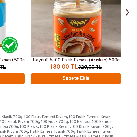
 Ezmesi 500g
HeynuT %100 Fıstık Ezmesi (Akışkan) 500g
Hey
180,00 TL
 TL
320,00 TL
Sepete Ekle
i Klasik 700g
,
100 Fıstık Ezmesi Kıvam
,
100 Fıstık Ezmesi Kıvam
100 Fıstık Kıvam 700g
,
100 Fıstık 700g
,
100 Ezmesi
,
100 Ezmesi
mesi 700g
,
100 Klasik
,
100 Klasik Kıvam
,
100 Klasik Kıvam 700g
,
lasik Kıvam 700g
,
Fıstık Ezmesi Klasik 700g
,
Fıstık Ezmesi Kıvam
,
ık Kıvam 700g
,
Fıstık 700g
,
Ezmesi
,
Ezmesi Klasik
,
Ezmesi Klasik