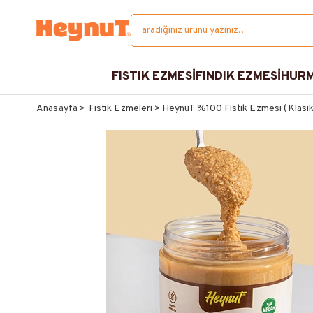
FISTIK EZMESİ
FINDIK EZMESİ
HURM
Anasayfa
Fıstık Ezmeleri
HeynuT %100 Fıstık Ezmesi (Klasi