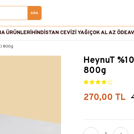
A ÜRÜNLERİ
HİNDİSTAN CEVİZİ YAĞI
ÇOK AL AZ ÖDE
AV
k) 800g
HeynuT %100
800g
270,00 TL