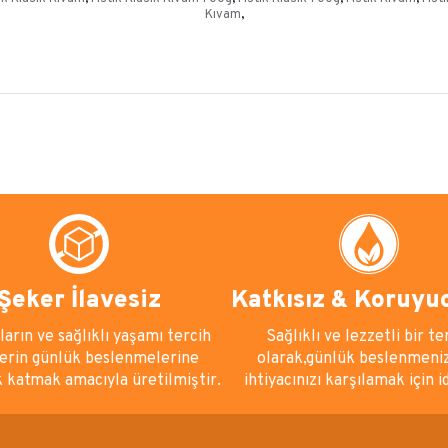
Kıvam
,
Şeker İlavesiz
Katkısız & Koruyu
arın ve sağlıklı yaşamı tercih
Sağlıklı ve lezzetli bir te
erin günlük beslenmelerine
olarak,günlük beslenmeni
k katmak amacıyla üretilmiştir.
ihtiyacınızı karşılamak için i