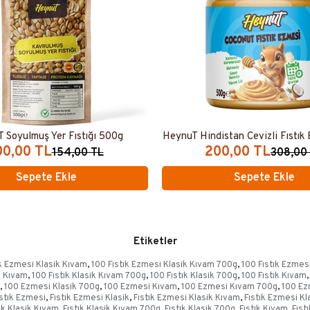
 Soyulmuş Yer Fıstığı 500g
HeynuT Hindistan Cevizli Fıstık
00,00 TL
200,00 TL
154,00 TL
308,00
Sepete Ekle
Sepete Ekle
Etiketler
ık Ezmesi Klasik Kıvam
,
100 Fıstık Ezmesi Klasik Kıvam 700g
,
100 Fıstık Ezmes
k Kıvam
,
100 Fıstık Klasik Kıvam 700g
,
100 Fıstık Klasik 700g
,
100 Fıstık Kıvam
,
,
100 Ezmesi Klasik 700g
,
100 Ezmesi Kıvam
,
100 Ezmesi Kıvam 700g
,
100 Ez
ıstık Ezmesi
,
Fıstık Ezmesi Klasik
,
Fıstık Ezmesi Klasik Kıvam
,
Fıstık Ezmesi K
ık Klasik Kıvam
,
Fıstık Klasik Kıvam 700g
,
Fıstık Klasik 700g
,
Fıstık Kıvam
,
Fıst